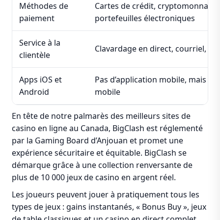
Méthodes de
Cartes de crédit, cryptomonnaies,
paiement
portefeuilles électroniques
Service à la
Clavardage en direct, courriel, FA
clientèle
Apps iOS et
Pas d’application mobile, mais si
Android
mobile
En tête de notre palmarès des meilleurs sites de
casino en ligne au Canada, BigClash est réglementé
par la Gaming Board d’Anjouan et promet une
expérience sécuritaire et équitable. BigClash se
démarque grâce à une collection renversante de
plus de 10 000 jeux de casino en argent réel.
Les joueurs peuvent jouer à pratiquement tous les
types de jeux : gains instantanés, « Bonus Buy », jeux
de table classiques et un casino en direct complet.