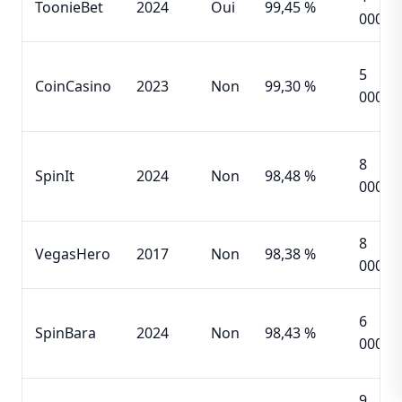
ToonieBet
2024
Oui
99,45 %
000+
5
CoinCasino
2023
Non
99,30 %
000+
8
SpinIt
2024
Non
98,48 %
000+
8
VegasHero
2017
Non
98,38 %
000+
6
SpinBara
2024
Non
98,43 %
000+
9