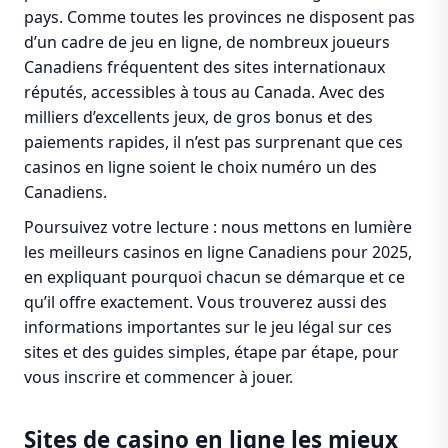
pays. Comme toutes les provinces ne disposent pas
d’un cadre de jeu en ligne, de nombreux joueurs
Canadiens fréquentent des sites internationaux
réputés, accessibles à tous au Canada. Avec des
milliers d’excellents jeux, de gros bonus et des
paiements rapides, il n’est pas surprenant que ces
casinos en ligne soient le choix numéro un des
Canadiens.
Poursuivez votre lecture : nous mettons en lumière
les meilleurs casinos en ligne Canadiens pour 2025,
en expliquant pourquoi chacun se démarque et ce
qu’il offre exactement. Vous trouverez aussi des
informations importantes sur le jeu légal sur ces
sites et des guides simples, étape par étape, pour
vous inscrire et commencer à jouer.
Sites de casino en ligne les mieux