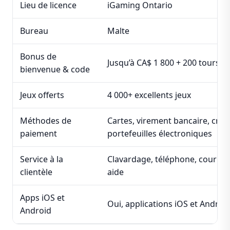
Lieu de licence
iGaming Ontario
Bureau
Malte
Bonus de
Jusqu’à CA$ 1 800 + 200 tours 
bienvenue & code
Jeux offerts
4 000+ excellents jeux
Méthodes de
Cartes, virement bancaire, cryp
paiement
portefeuilles électroniques
Service à la
Clavardage, téléphone, courriel
clientèle
aide
Apps iOS et
Oui, applications iOS et Androi
Android