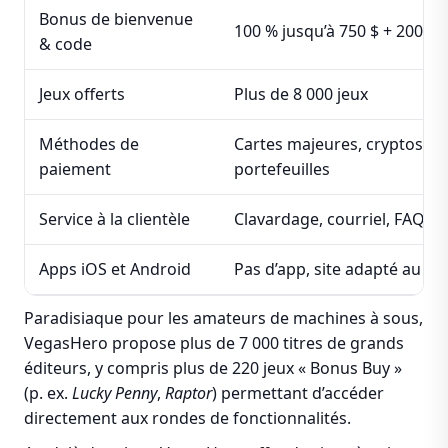
Bonus de bienvenue
100 % jusqu’à 750 $ + 200 t
& code
Jeux offerts
Plus de 8 000 jeux
Méthodes de
Cartes majeures, cryptos, v
paiement
portefeuilles
Service à la clientèle
Clavardage, courriel, FAQ et
Apps iOS et Android
Pas d’app, site adapté au mo
Paradisiaque pour les amateurs de machines à sous,
VegasHero propose plus de 7 000 titres de grands
éditeurs, y compris plus de 220 jeux « Bonus Buy »
(p. ex.
Lucky Penny
,
Raptor
) permettant d’accéder
directement aux rondes de fonctionnalités.