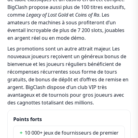
BigClash propose aussi plus de 100 titres exclusifs,
comme
Legacy of Lost Gold
et
Coins of Ra
. Les
amateurs de machines à sous profiteront d’un
éventail incroyable de plus de 7 200 slots, jouables
en argent réel ou en mode démo.
Les promotions sont un autre attrait majeur. Les
nouveaux joueurs reçoivent un généreux bonus de
bienvenue et les joueurs réguliers bénéficient de
récompenses récurrentes sous forme de tours
gratuits, de bonus de dépôt et d’offres de remise en
argent. BigClash dispose d’un club VIP très
avantageux et de tournois pour gros joueurs avec
des cagnottes totalisant des millions.
Points forts
+
10 000+ jeux de fournisseurs de premier