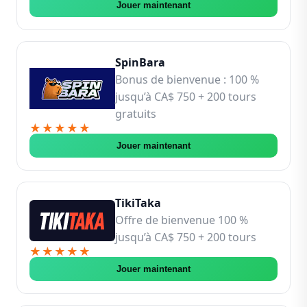
Jouer maintenant
SpinBara
Bonus de bienvenue : 100 %
jusqu’à CA$ 750 + 200 tours
gratuits
Jouer maintenant
TikiTaka
Offre de bienvenue 100 %
jusqu’à CA$ 750 + 200 tours
Jouer maintenant