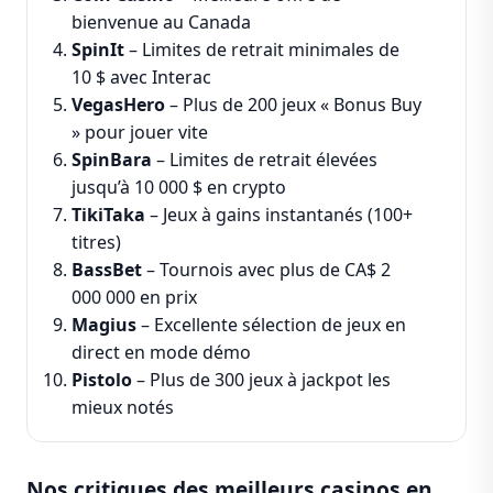
bienvenue au Canada
SpinIt
– Limites de retrait minimales de
10 $ avec Interac
VegasHero
– Plus de 200 jeux « Bonus Buy
» pour jouer vite
SpinBara
– Limites de retrait élevées
jusqu’à 10 000 $ en crypto
TikiTaka
– Jeux à gains instantanés (100+
titres)
BassBet
– Tournois avec plus de CA$ 2
000 000 en prix
Magius
– Excellente sélection de jeux en
direct en mode démo
Pistolo
– Plus de 300 jeux à jackpot les
mieux notés
Nos critiques des meilleurs casinos en