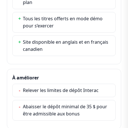
plan
+
Tous les titres offerts en mode démo
pour s’exercer
+
Site disponible en anglais et en français
canadien
À améliorer
-
Relever les limites de dépôt Interac
-
Abaisser le dépôt minimal de 35 $ pour
être admissible aux bonus