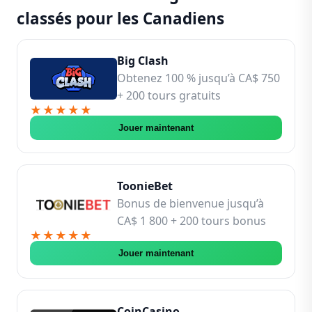
classés pour les Canadiens
Big Clash
Obtenez 100 % jusqu’à CA$ 750
+ 200 tours gratuits
Jouer maintenant
ToonieBet
Bonus de bienvenue jusqu’à
CA$ 1 800 + 200 tours bonus
Jouer maintenant
CoinCasino