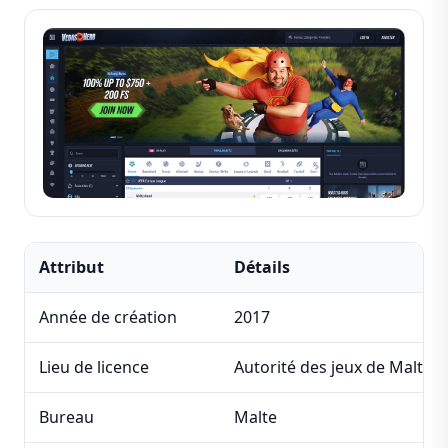
Attribut
Détails
Année de création
2017
Lieu de licence
Autorité des jeux de Malte
Bureau
Malte