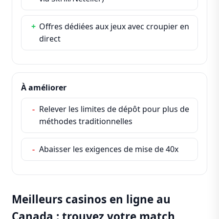
+
Offres dédiées aux jeux avec croupier en
direct
À améliorer
-
Relever les limites de dépôt pour plus de
méthodes traditionnelles
-
Abaisser les exigences de mise de 40x
Meilleurs casinos en ligne au
Canada : trouvez votre match