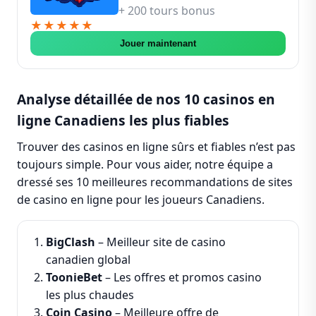
+ 200 tours bonus
Jouer maintenant
Analyse détaillée de nos 10 casinos en
ligne Canadiens les plus fiables
Trouver des casinos en ligne sûrs et fiables n’est pas
toujours simple. Pour vous aider, notre équipe a
dressé ses 10 meilleures recommandations de sites
de casino en ligne pour les joueurs Canadiens.
BigClash
– Meilleur site de casino
canadien global
ToonieBet
– Les offres et promos casino
les plus chaudes
Coin Casino
– Meilleure offre de