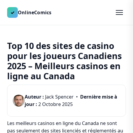
✓
OnlineComics
Top 10 des sites de casino
pour les joueurs Canadiens
2025 – Meilleurs casinos en
ligne au Canada
Auteur :
Jack Spencer •
Dernière mise à
jour :
2 Octobre 2025
Les meilleurs casinos en ligne du Canada ne sont
pas seulement des sites licenciés et réglementés au