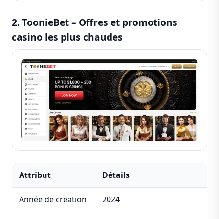
2. ToonieBet – Offres et promotions
casino les plus chaudes
Attribut
Détails
Année de création
2024