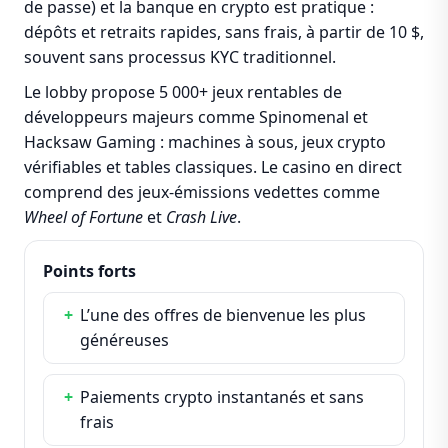
de passe) et la banque en crypto est pratique :
dépôts et retraits rapides, sans frais, à partir de 10 $,
souvent sans processus KYC traditionnel.
Le lobby propose 5 000+ jeux rentables de
développeurs majeurs comme Spinomenal et
Hacksaw Gaming : machines à sous, jeux crypto
vérifiables et tables classiques. Le casino en direct
comprend des jeux-émissions vedettes comme
Wheel of Fortune
et
Crash Live
.
Points forts
+
L’une des offres de bienvenue les plus
généreuses
+
Paiements crypto instantanés et sans
frais